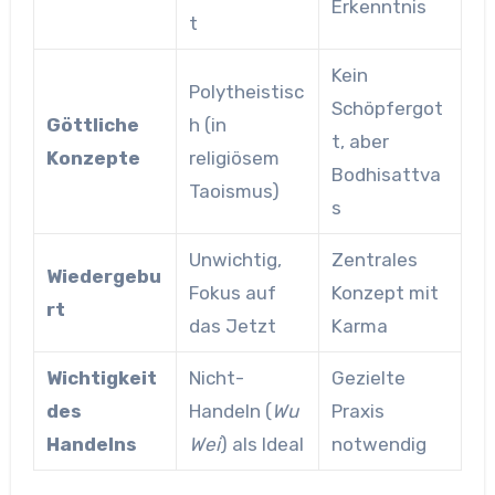
Erkenntnis
t
Kein
Polytheistisc
Schöpfergot
Göttliche
h (in
t, aber
Konzepte
religiösem
Bodhisattva
Taoismus)
s
Unwichtig,
Zentrales
Wiedergebu
Fokus auf
Konzept mit
rt
das Jetzt
Karma
Wichtigkeit
Nicht-
Gezielte
des
Handeln (
Wu
Praxis
Handelns
Wei
) als Ideal
notwendig