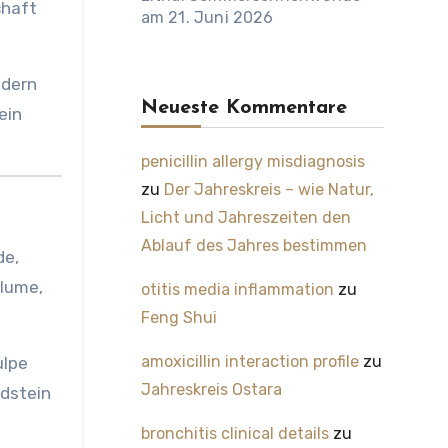
chaft
am 21. Juni 2026
ndern
Neueste Kommentare
ein
penicillin allergy misdiagnosis
zu
Der Jahreskreis – wie Natur,
Licht und Jahreszeiten den
Ablauf des Jahres bestimmen
de,
Blume,
otitis media inflammation
zu
Feng Shui
amoxicillin interaction profile
zu
ulpe
Jahreskreis Ostara
ndstein
bronchitis clinical details
zu