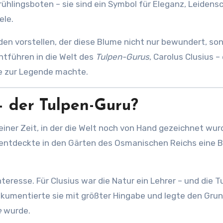
rühlingsboten – sie sind ein Symbol für Eleganz, Leidens
ele.
en vorstellen, der diese Blume nicht nur bewundert, so
ntführen in die Welt des
Tulpen-Gurus
, Carolus Clusius – 
ie zur Legende machte.
– der Tulpen-Guru?
 einer Zeit, in der die Welt noch von Hand gezeichnet wur
 entdeckte in den Gärten des Osmanischen Reichs eine 
eresse. Für Clusius war die Natur ein Lehrer – und die T
dokumentierte sie mit größter Hingabe und legte den Gru
e
wurde.