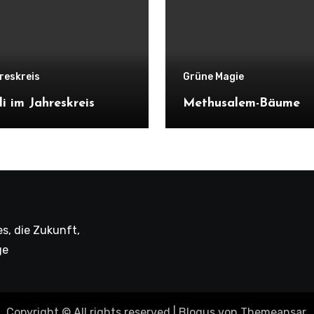
reskreis
Grüne Magie
li im Jahreskreis
Methusalem-Bäume
s, die Zukunft,
ge
Copyright © All rights reserved
|
Blogus
von
Themeansar
.