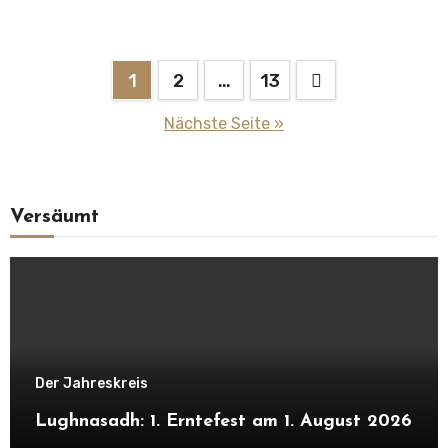
Seitennummerierung
1
2
…
13
der
Nächste Seite »
Beiträge
Versäumt
Der Jahreskreis
Lughnasadh: 1. Erntefest am 1. August 2026