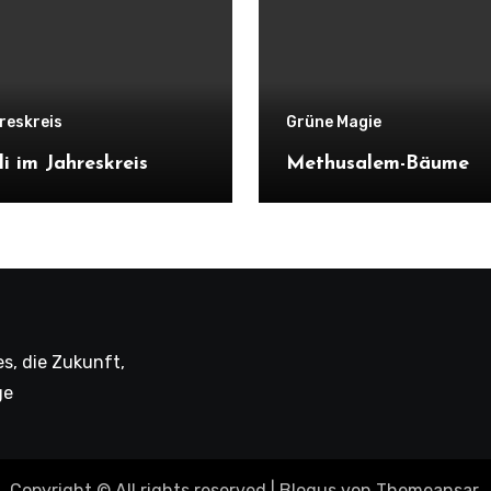
reskreis
Grüne Magie
li im Jahreskreis
Methusalem-Bäume
s, die Zukunft,
ge
Copyright © All rights reserved
|
Blogus
von
Themeansar
.