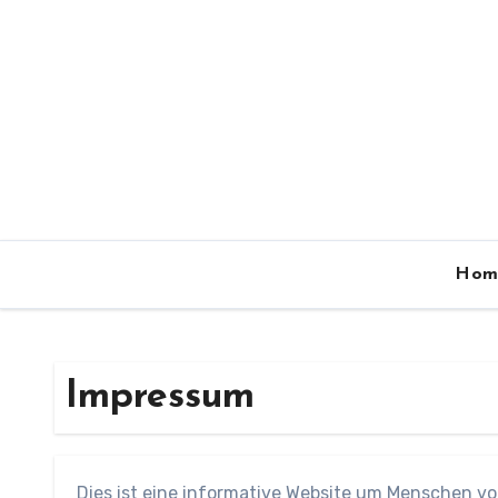
Zum
Inhalt
springen
Hom
Impressum
Dies ist eine informative Website um Menschen vor