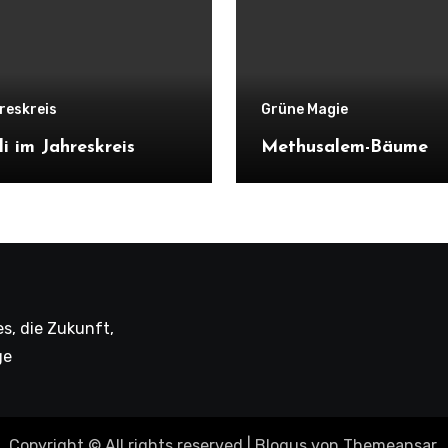
reskreis
Grüne Magie
li im Jahreskreis
Methusalem-Bäume
s, die Zukunft,
ge
Copyright © All rights reserved
|
Blogus
von
Themeansar
.