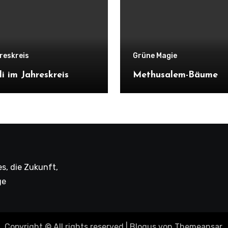
reskreis
Grüne Magie
li im Jahreskreis
Methusalem-Bäume
s, die Zukunft,
ge
Copyright © All rights reserved
|
Blogus
von
Themeansar
.