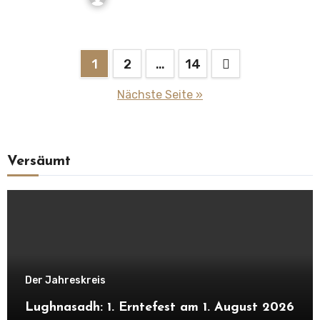
Seitennummerierung
1
2
…
14
der
Nächste Seite »
Beiträge
Versäumt
Der Jahreskreis
Lughnasadh: 1. Erntefest am 1. August 2026