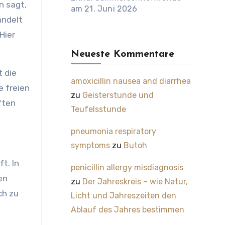
n sagt,
am 21. Juni 2026
andelt
Hier
Neueste Kommentare
t die
amoxicillin nausea and diarrhea
e freien
zu
Geisterstunde und
ften
Teufelsstunde
pneumonia respiratory
symptoms
zu
Butoh
t. In
penicillin allergy misdiagnosis
en
zu
Der Jahreskreis – wie Natur,
ch zu
Licht und Jahreszeiten den
Ablauf des Jahres bestimmen