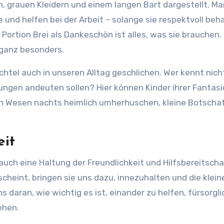
 grauen Kleidern und einem langen Bart dargestellt. Ma
 und helfen bei der Arbeit – solange sie respektvoll beh
Portion Brei als Dankeschön ist alles, was sie brauchen. 
 ganz besonders.
htel auch in unseren Alltag geschlichen. Wer kennt nich
ngen andeuten sollen? Hier können Kinder ihrer Fantasi
igen Wesen nachts heimlich umherhuschen, kleine Botscha
eit
auch eine Haltung der Freundlichkeit und Hilfsbereitschaf
rscheint, bringen sie uns dazu, innezuhalten und die klein
 daran, wie wichtig es ist, einander zu helfen, fürsorgli
ehen.