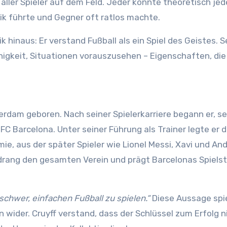
 aller Spieler auf dem Feld. Jeder konnte theoretisch jed
k führte und Gegner oft ratlos machte.
k hinaus: Er verstand Fußball als ein Spiel des Geistes. S
ähigkeit, Situationen vorauszusehen – Eigenschaften, di
rdam geboren. Nach seiner Spielerkarriere begann er, se
C Barcelona. Unter seiner Führung als Trainer legte er 
e, aus der später Spieler wie Lionel Messi, Xavi und An
drang den gesamten Verein und prägt Barcelonas Spielsti
t schwer, einfachen Fußball zu spielen.“
Diese Aussage spi
 wider. Cruyff verstand, dass der Schlüssel zum Erfolg n