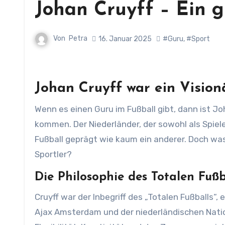
Johan Cruyff – Ein 
Von
Petra
16. Januar 2025
#Guru
,
#Sport
Johan Cruyff war ein Visio
Wenn es einen Guru im Fußball gibt, dann ist Johan Cruyff zweifellos einer der ersten Namen, die in den Sinn
kommen. Der Niederländer, der sowohl als Spiel
Fußball geprägt wie kaum ein anderer. Doch was
Sportler?
Die Philosophie des Totalen Fußb
Cruyff war der Inbegriff des „Totalen Fußballs“,
Ajax Amsterdam und der niederländischen Nati