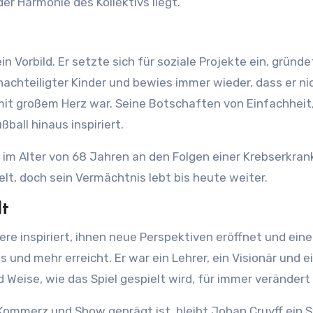
 der Harmonie des Kollektivs liegt.
 Vorbild. Er setzte sich für soziale Projekte ein, gründe
chteiligter Kinder und bewies immer wieder, dass er ni
mit großem Herz war. Seine Botschaften von Einfachheit
ball hinaus inspiriert.
 im Alter von 68 Jahren an den Folgen einer Krebserkran
elt, doch sein Vermächtnis lebt bis heute weiter.
lt
ere inspiriert, ihnen neue Perspektiven eröffnet und ein
as und mehr erreicht. Er war ein Lehrer, ein Visionär und e
d Weise, wie das Spiel gespielt wird, für immer verändert
n Kommerz und Show geprägt ist, bleibt Johan Cruyff ein 