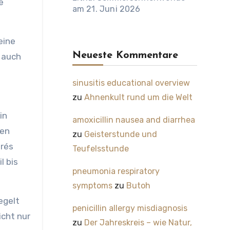
e
am 21. Juni 2026
eine
Neueste Kommentare
e auch
sinusitis educational overview
zu
Ahnenkult rund um die Welt
in
amoxicillin nausea and diarrhea
den
zu
Geisterstunde und
drés
Teufelsstunde
l bis
pneumonia respiratory
symptoms
zu
Butoh
egelt
penicillin allergy misdiagnosis
icht nur
zu
Der Jahreskreis – wie Natur,