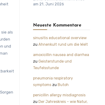
nheit
am 21. Juni 2026
Neueste Kommentare
 sie als
sinusitis educational overview
urden
zu
Ahnenkult rund um die Welt
en und
 man
amoxicillin nausea and diarrhea
zu
Geisterstunde und
Teufelsstunde
tbarkeit
pneumonia respiratory
symptoms
zu
Butoh
 Sorgen
penicillin allergy misdiagnosis
zu
Der Jahreskreis – wie Natur,