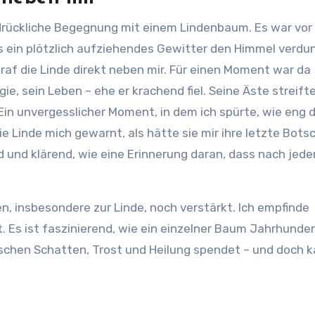
ndrückliche Begegnung mit einem Lindenbaum. Es war vor
s ein plötzlich aufziehendes Gewitter den Himmel verdun
traf die Linde direkt neben mir. Für einen Moment war da
gie, sein Leben – ehe er krachend fiel. Seine Äste streift
Ein unvergesslicher Moment, in dem ich spürte, wie eng d
ie Linde mich gewarnt, als hätte sie mir ihre letzte Bots
 und klärend, wie eine Erinnerung daran, dass nach jed
 insbesondere zur Linde, noch verstärkt. Ich empfinde
it. Es ist faszinierend, wie ein einzelner Baum Jahrhunde
chen Schatten, Trost und Heilung spendet – und doch k