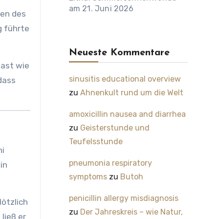
am 21. Juni 2026
ten des
g führte
Neueste Kommentare
fast wie
sinusitis educational overview
dass
zu
Ahnenkult rund um die Welt
amoxicillin nausea and diarrhea
zu
Geisterstunde und
Teufelsstunde
ni
pneumonia respiratory
 in
symptoms
zu
Butoh
penicillin allergy misdiagnosis
lötzlich
zu
Der Jahreskreis – wie Natur,
ließ er