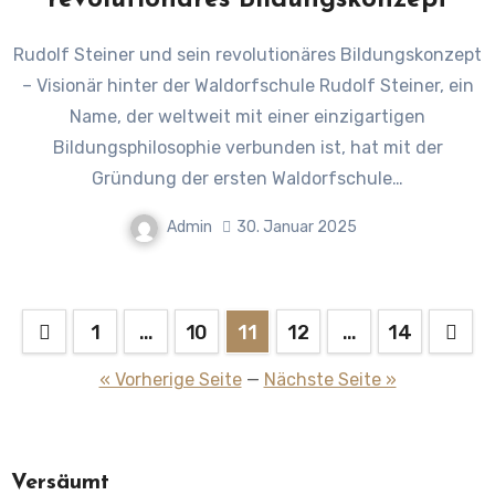
revolutionäres Bildungskonzept
Rudolf Steiner und sein revolutionäres Bildungskonzept
– Visionär hinter der Waldorfschule Rudolf Steiner, ein
Name, der weltweit mit einer einzigartigen
Bildungsphilosophie verbunden ist, hat mit der
Gründung der ersten Waldorfschule…
Admin
30. Januar 2025
Seitennummerierung
1
…
10
11
12
…
14
der
« Vorherige Seite
—
Nächste Seite »
Beiträge
Versäumt