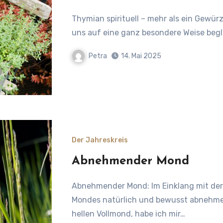
Thymian spirituell – mehr als ein Gewürz: Spirituelle Kraft aus der Natur Es gibt Pflanzen, die
uns auf eine ganz besondere Weise begle
Petra
14. Mai 2025
Der Jahreskreis
Abnehmender Mond
Abnehmender Mond: Im Einklang mit der Natur zu mehr Leichtigkeit und im Rhythmus des
Mondes natürlich und bewusst abnehme
hellen Vollmond, habe ich mir…