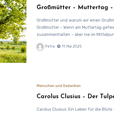
Großmütter – Muttertag –
Großmütter und warum wir einen Grußmuttertag brauchen Die unsichtbare Kraft der
Großmütter – Wenn am Muttertag gefeiert 
zusammenhalten – aber nie im Mittelpu
Petra
11. Mai 2025
Menschen und Gedanken
Carolus Clusius – Der Tul
Carolus Clusius: Ein Leben für die Blüte – Der Tulpen-Guru und seine Weisheiten Der Tulpen-