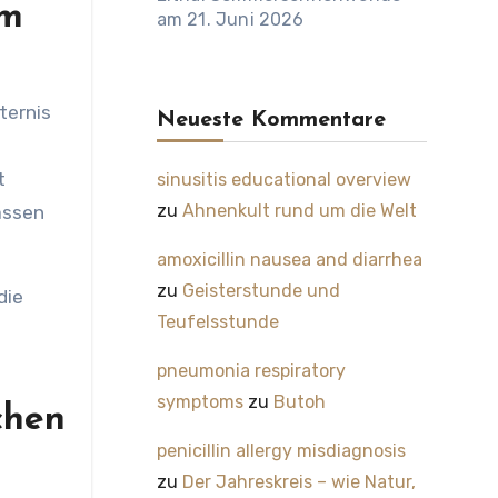
im
am 21. Juni 2026
ternis
Neueste Kommentare
t
sinusitis educational overview
zu
Ahnenkult rund um die Welt
lassen
amoxicillin nausea and diarrhea
zu
Geisterstunde und
die
Teufelsstunde
pneumonia respiratory
symptoms
zu
Butoh
chen
penicillin allergy misdiagnosis
zu
Der Jahreskreis – wie Natur,