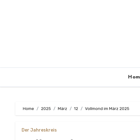
Zum
Inhalt
springen
Hom
Home
2025
März
12
Vollmond im März 2025
Der Jahreskreis