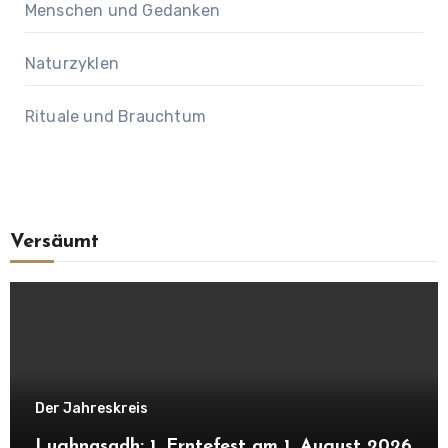
Menschen und Gedanken
Naturzyklen
Rituale und Brauchtum
Versäumt
Der Jahreskreis
Lughnasadh: 1. Erntefest am 1. August 2026