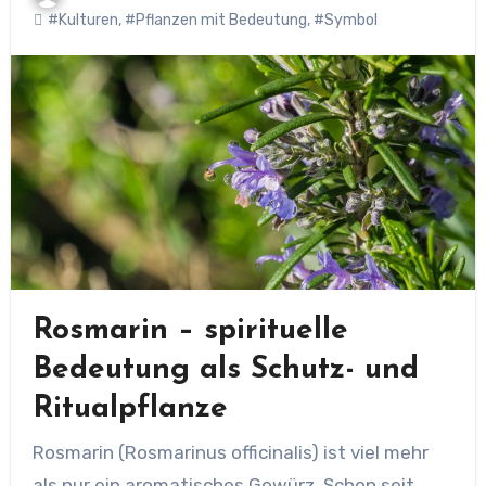
#Kulturen
,
#Pflanzen mit Bedeutung
,
#Symbol
Rosmarin – spirituelle
Bedeutung als Schutz- und
Ritualpflanze
Rosmarin (Rosmarinus officinalis) ist viel mehr
als nur ein aromatisches Gewürz. Schon seit